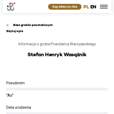
PL
EN
Kup bilety on-line
Baza grobów powstańczych
Edytuj wpis
Informacje o grobie Powstańca Warszawskiego
Stefan Henryk Wasążnik
Pseudonim
"As"
Data urodzenia