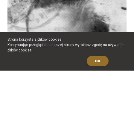
Strona korzysta z plików cookies.
Kontynuując przeglądanie naszej strony wyrażasz zgodę na używanie
plików cookies.
OK
Stefan Wasążnik