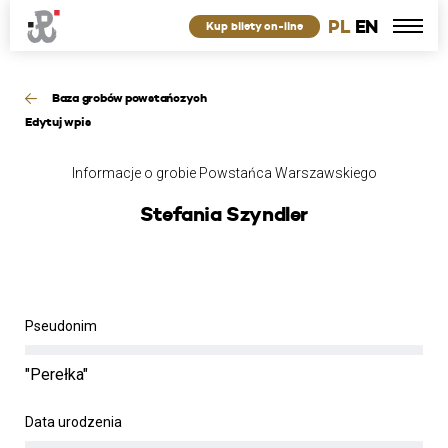
PL
EN
Kup bilety on-line
Baza grobów powstańczych
Edytuj wpis
Informacje o grobie Powstańca Warszawskiego
Stefania Szyndler
Pseudonim
"Perełka"
Data urodzenia