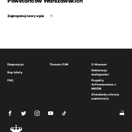
Powstańców Warszawskich
Zaproponuj nowy wpis
Ekspozycja
Tłumacz PJM
O Muzeum
Deklaracja
Kup bilety
dostępności
FAQ
Projekty
dofinansowane z
MKiDN
Standardy ochrony
małoletnich