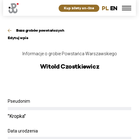
PL
EN
Kup bilety on-line
Baza grobów powstańczych
Edytuj wpis
Informacje o grobie Powstańca Warszawskiego
Witold Czostkiewicz
Pseudonim
"Kropka"
Data urodzenia