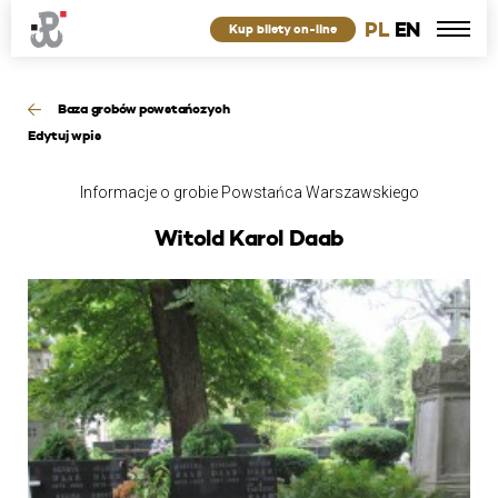
PL
EN
Kup bilety on-line
Baza grobów powstańczych
Edytuj wpis
Informacje o grobie Powstańca Warszawskiego
Witold Karol Daab