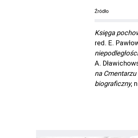
Źródło
Księga pochow
red. E. Pawłows
niepodległośc
A. Dławichows
na Cmentarzu
biograficzny
, 