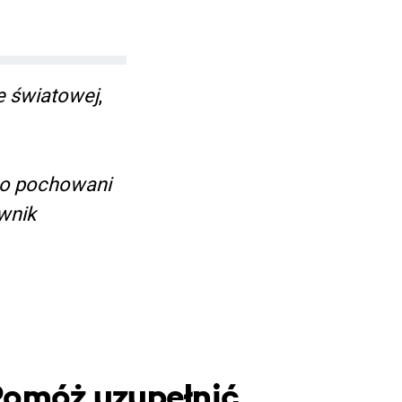
e światowej
,
go pochowani
wnik
Pomóż uzupełnić