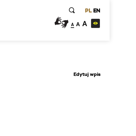
PL
EN
A
A
A
Edytuj wpis