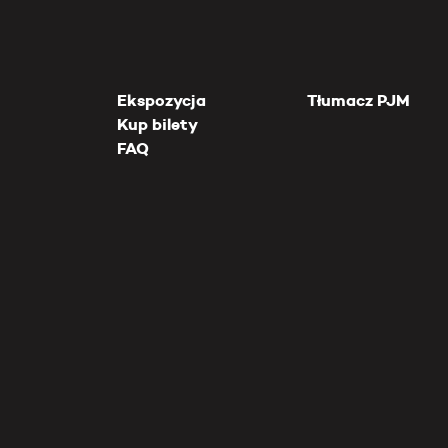
Ekspozycja
Tłumacz PJM
Kup bilety
FAQ