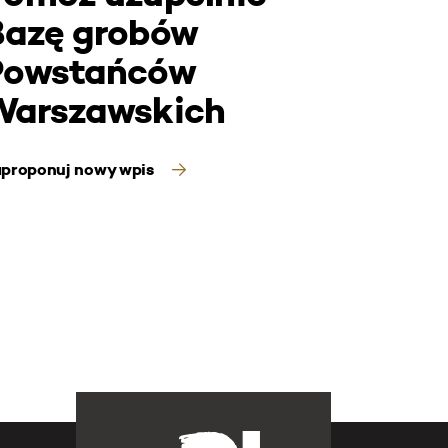
Bazę grobów
Powstańców
Warszawskich
proponuj nowy wpis