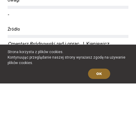
-
Źródło
Cmentarz Bródnowski
, red i oprac. J. Kieniewicz,
Warszawa 2007.
Strona korzysta z plików cookies.
Kontynuując przeglądanie naszej strony wyrażasz zgodę na używanie
plików cookies.
Zofia Banaszkiewicz
OK
Pseudonim:
"Bronka"
Zobacz biogram