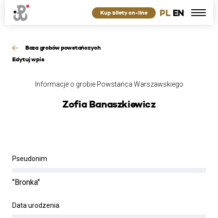
PL
EN
Kup bilety on-line
Baza grobów powstańczych
Edytuj wpis
Informacje o grobie Powstańca Warszawskiego
Zofia Banaszkiewicz
Pseudonim
"Bronka"
Data urodzenia