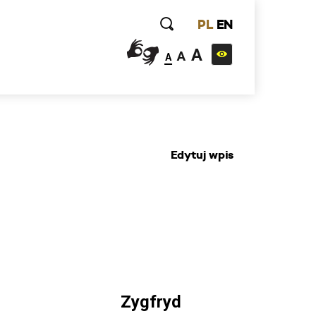
PL
EN
A
A
A
Edytuj wpis
Zygfryd