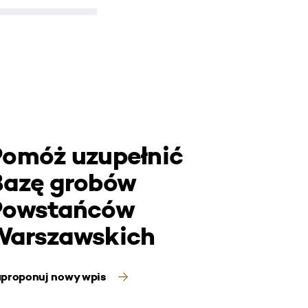
Pomóż uzupełnić
Bazę grobów
Powstańców
Warszawskich
proponuj nowy wpis