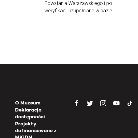
Powstania Warszawskiego i po
weryfikacji uzupełniane w bazie.
O Muzeum
Deklaracja
dostępności
Projekty
dofinansowane z
MKiDN