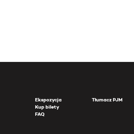
Ekspozycja
Tłumacz PJM
Kup bilety
FAQ