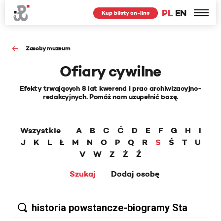
PL
EN
Kup bilety on-line
Zasoby muzeum
Ofiary cywilne
Efekty trwających 8 lat kwerend i prac archiwizacyjno-
redakcyjnych. Pomóż nam uzupełnić bazę.
Wszystkie
A
B
C
Ć
D
E
F
G
H
I
J
K
L
Ł
M
N
O
P
Q
R
S
Ś
T
U
V
W
Z
Ż
Ź
Szukaj
Dodaj osobę