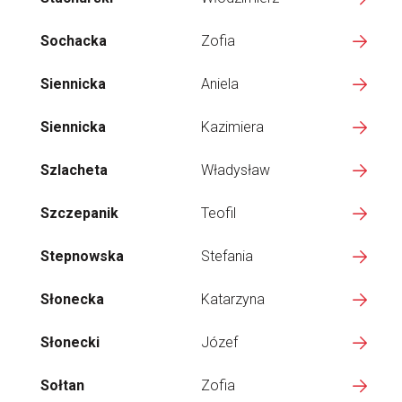
Sochacka
Zofia
Siennicka
Aniela
Siennicka
Kazimiera
Szlacheta
Władysław
Szczepanik
Teofil
Stepnowska
Stefania
Słonecka
Katarzyna
Słonecki
Józef
Sołtan
Zofia