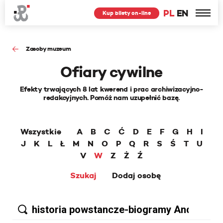
PL
EN
Kup bilety on-line
Zasoby muzeum
Ofiary cywilne
Efekty trwających 8 lat kwerend i prac archiwizacyjno-
redakcyjnych. Pomóż nam uzupełnić bazę.
Wszystkie
A
B
C
Ć
D
E
F
G
H
I
J
K
L
Ł
M
N
O
P
Q
R
S
Ś
T
U
V
W
Z
Ż
Ź
Szukaj
Dodaj osobę