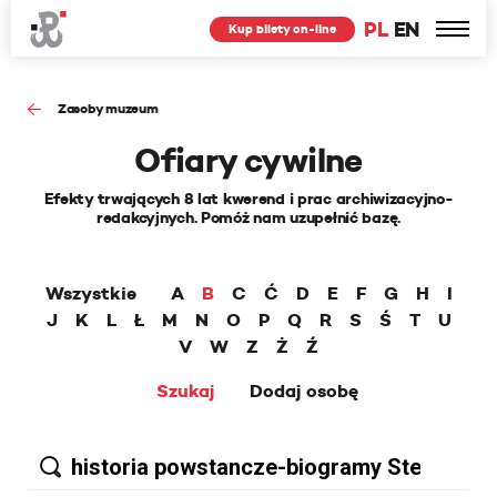
PL
EN
Kup bilety on-line
Zasoby muzeum
Ofiary cywilne
Efekty trwających 8 lat kwerend i prac archiwizacyjno-
redakcyjnych. Pomóż nam uzupełnić bazę.
Wszystkie
A
B
C
Ć
D
E
F
G
H
I
J
K
L
Ł
M
N
O
P
Q
R
S
Ś
T
U
V
W
Z
Ż
Ź
Szukaj
Dodaj osobę