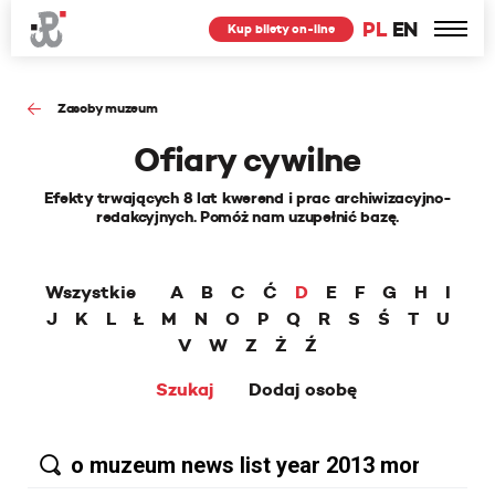
PL
EN
Kup bilety on-line
Zasoby muzeum
Ofiary cywilne
Efekty trwających 8 lat kwerend i prac archiwizacyjno-
redakcyjnych. Pomóż nam uzupełnić bazę.
Wszystkie
A
B
C
Ć
D
E
F
G
H
I
J
K
L
Ł
M
N
O
P
Q
R
S
Ś
T
U
V
W
Z
Ż
Ź
Szukaj
Dodaj osobę