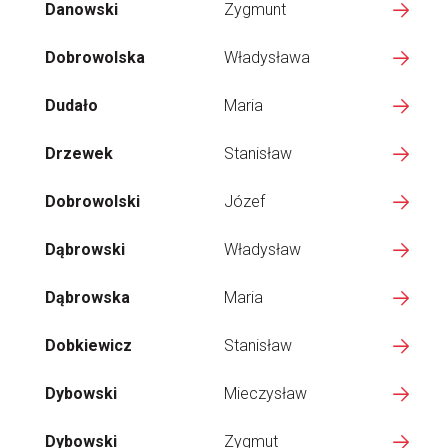
Danowski
Zygmunt
Dobrowolska
Władysława
Dudało
Maria
Drzewek
Stanisław
Dobrowolski
Józef
Dąbrowski
Władysław
Dąbrowska
Maria
Dobkiewicz
Stanisław
Dybowski
Mieczysław
Dybowski
Zygmut