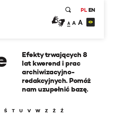
PL
EN
A
A
A
e
Efekty trwających 8
lat kwerend i prac
archiwizacyjno-
redakcyjnych. Pomóż
nam uzupełnić bazę.
Ś
T
U
V
W
Z
Ż
Ź