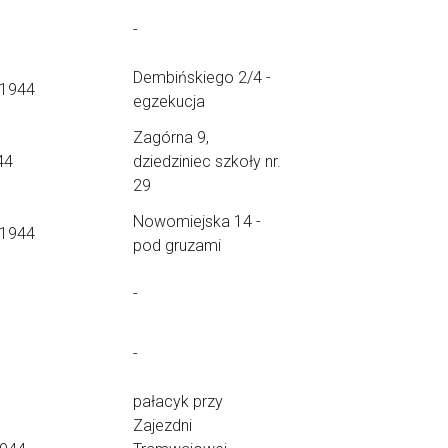
-
Dembińskiego 2/4 -
.1944
egzekucja
Zagórna 9,
44
dziedziniec szkoły nr.
29
Nowomiejska 14 -
.1944
pod gruzami
-
-
pałacyk przy
Zajezdni