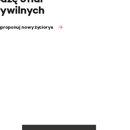
cywilnych
proponuj nowy życiorys