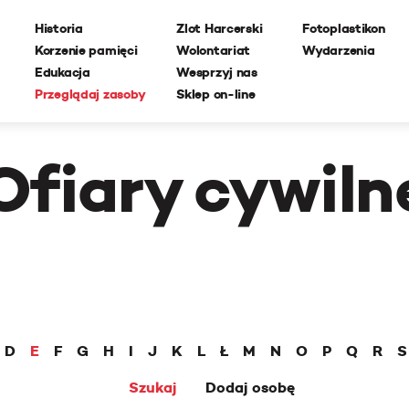
Historia
Zlot Harcerski
Fotoplastikon
Korzenie pamięci
Wolontariat
Wydarzenia
Edukacja
Wesprzyj nas
Przeglądaj zasoby
Sklep on-line
Ofiary cywiln
D
E
F
G
H
I
J
K
L
Ł
M
N
O
P
Q
R
S
Szukaj
Dodaj osobę