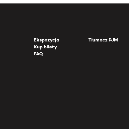
Ekspozycja
Tłumacz PJM
Kup bilety
FAQ