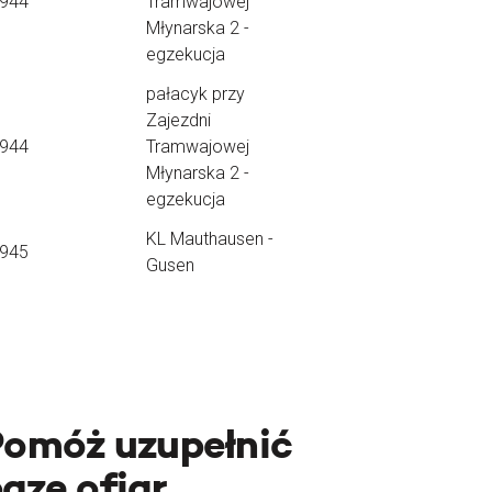
1944
Tramwajowej
Młynarska 2 -
egzekucja
pałacyk przy
Zajezdni
1944
Tramwajowej
Młynarska 2 -
egzekucja
KL Mauthausen -
1945
Gusen
Pomóż uzupełnić
azę ofiar