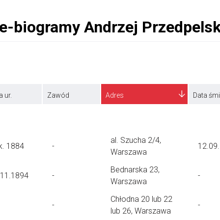
a ur.
Zawód
Adres
Data śmi
al. Szucha 2/4,
k. 1884
-
12.09
Warszawa
Bednarska 23,
.11.1894
-
-
Warszawa
Chłodna 20 lub 22
-
-
lub 26, Warszawa