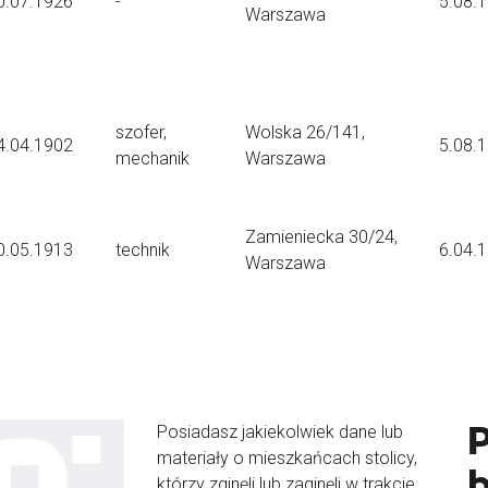
0.07.1926
-
5.08.
Warszawa
szofer,
Wolska 26/141,
4.04.1902
5.08.
mechanik
Warszawa
Zamieniecka 30/24,
0.05.1913
technik
6.04.
Warszawa
Posiadasz jakiekolwiek dane lub
materiały o mieszkańcach stolicy,
b
którzy zginęli lub zaginęli w trakcie