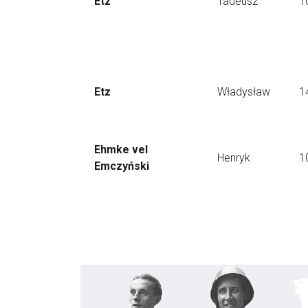
Etz
Tadeusz
1
Etz
Władysław
1
Ehmke vel
Henryk
1
Emczyński