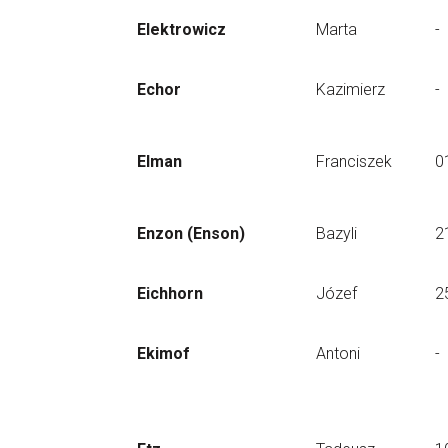
Elektrowicz
Marta
-
Echor
Kazimierz
-
Elman
Franciszek
0
Enzon (Enson)
Bazyli
2
Eichhorn
Józef
2
Ekimof
Antoni
-