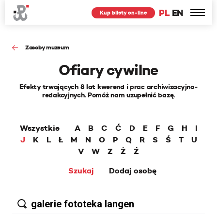
PL
EN
Kup bilety on-line
Zasoby muzeum
Ofiary cywilne
Efekty trwających 8 lat kwerend i prac archiwizacyjno-
redakcyjnych. Pomóż nam uzupełnić bazę.
Wszystkie
A
B
C
Ć
D
E
F
G
H
I
J
K
L
Ł
M
N
O
P
Q
R
S
Ś
T
U
V
W
Z
Ż
Ź
Szukaj
Dodaj osobę