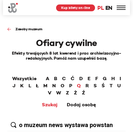
PL
EN
Kup bilety on-line
Zasoby muzeum
Ofiary cywilne
Efekty trwających 8 lat kwerend i prac archiwizacyjno-
redakcyjnych. Pomóż nam uzupełnić bazę.
Wszystkie
A
B
C
Ć
D
E
F
G
H
I
J
K
L
Ł
M
N
O
P
Q
R
S
Ś
T
U
V
W
Z
Ż
Ź
Szukaj
Dodaj osobę