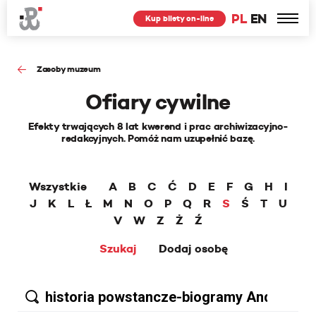
PL
EN
Kup bilety on-line
Zasoby muzeum
Ofiary cywilne
Efekty trwających 8 lat kwerend i prac archiwizacyjno-
redakcyjnych. Pomóż nam uzupełnić bazę.
Wszystkie
A
B
C
Ć
D
E
F
G
H
I
J
K
L
Ł
M
N
O
P
Q
R
S
Ś
T
U
V
W
Z
Ż
Ź
Szukaj
Dodaj osobę