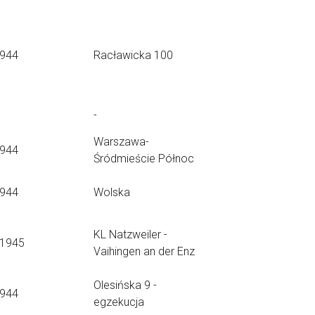
1944
Racławicka 100
-
Warszawa-
1944
Śródmieście Północ
1944
Wolska
KL Natzweiler -
.1945
Vaihingen an der Enz
Olesińska 9 -
1944
egzekucja