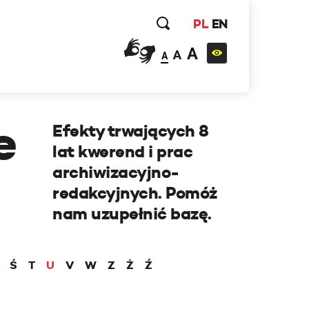
PL
EN
A
A
A
e
Efekty trwających 8
lat kwerend i prac
archiwizacyjno-
redakcyjnych. Pomóż
nam uzupełnić bazę.
Ś
T
U
V
W
Z
Ż
Ź