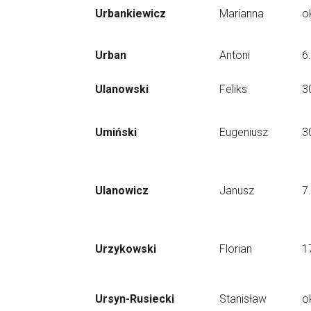
Urbankiewicz
Marianna
o
Urban
Antoni
6
Ulanowski
Feliks
3
Umiński
Eugeniusz
3
Ulanowicz
Janusz
7
Urzykowski
Florian
1
Ursyn-Rusiecki
Stanisław
o