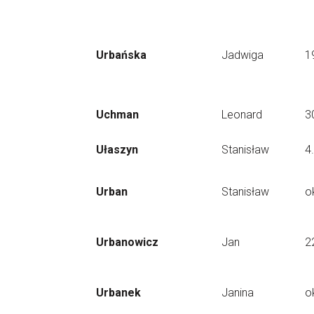
Urbańska
Jadwiga
1
Uchman
Leonard
3
Ułaszyn
Stanisław
4
Urban
Stanisław
o
Urbanowicz
Jan
2
Urbanek
Janina
o