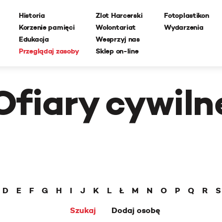
Historia
Zlot Harcerski
Fotoplastikon
Korzenie pamięci
Wolontariat
Wydarzenia
Edukacja
Wesprzyj nas
Przeglądaj zasoby
Sklep on-line
Ofiary cywiln
D
E
F
G
H
I
J
K
L
Ł
M
N
O
P
Q
R
S
Szukaj
Dodaj osobę