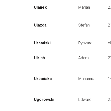
Ulanek
Marian
2
Ujazda
Stefan
2
Urbański
Ryszard
o
Ulrich
Adam
2
Urbańska
Marianna
1
Ugorowski
Edward
2