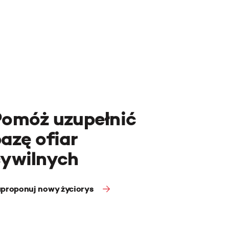
Pomóż uzupełnić
azę ofiar
cywilnych
proponuj nowy życiorys