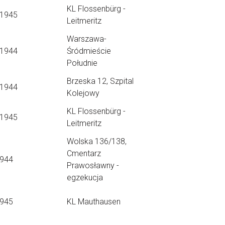
KL Flossenbürg -
.1945
Leitmeritz
Warszawa-
.1944
Śródmieście
Południe
Brzeska 12, Szpital
.1944
Kolejowy
KL Flossenbürg -
.1945
Leitmeritz
Wolska 136/138,
Cmentarz
1944
Prawosławny -
egzekucja
1945
KL Mauthausen