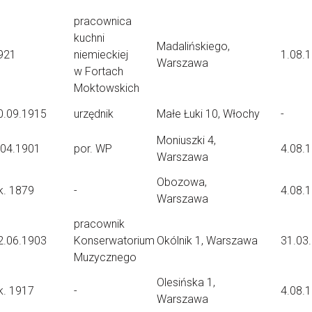
pracownica
kuchni
Madalińskiego,
921
niemieckiej
1.08.
Warszawa
w Fortach
Moktowskich
0.09.1915
urzędnik
Małe Łuki 10, Włochy
-
Moniuszki 4,
.04.1901
por. WP
4.08.
Warszawa
Obozowa,
k. 1879
-
4.08.
Warszawa
pracownik
2.06.1903
Konserwatorium
Okólnik 1, Warszawa
31.03
Muzycznego
Olesińska 1,
k. 1917
-
4.08.
Warszawa