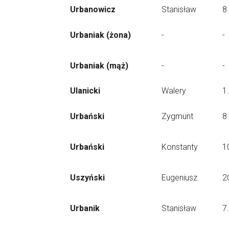
Urbanowicz
Stanisław
8
Urbaniak (żona)
-
-
Urbaniak (mąż)
-
-
Ulanicki
Walery
1
Urbański
Zygmunt
8
Urbański
Konstanty
1
Uszyński
Eugeniusz
2
Urbanik
Stanisław
7