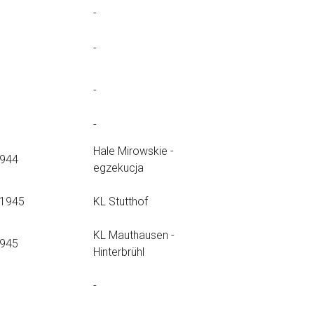
-
-
-
-
Hale Mirowskie -
1944
egzekucja
.1945
KL Stutthof
KL Mauthausen -
1945
Hinterbrühl
-