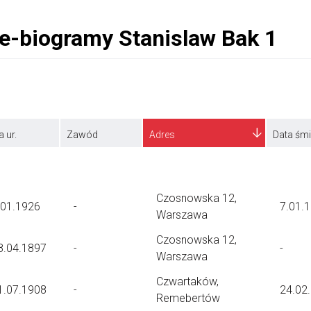
a ur.
Zawód
Adres
Data śmi
Czosnowska 12,
.01.1926
-
7.01.
Warszawa
Czosnowska 12,
8.04.1897
-
-
Warszawa
Czwartaków,
1.07.1908
-
24.02
Remebertów