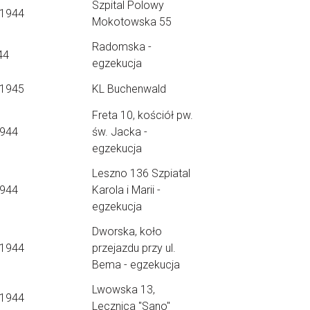
Szpital Polowy
.1944
Mokotowska 55
Radomska -
44
egzekucja
.1945
KL Buchenwald
Freta 10, kościół pw.
1944
św. Jacka -
egzekucja
Leszno 136 Szpiatal
1944
Karola i Marii -
egzekucja
Dworska, koło
.1944
przejazdu przy ul.
Bema - egzekucja
Lwowska 13,
.1944
Lecznica "Sano"