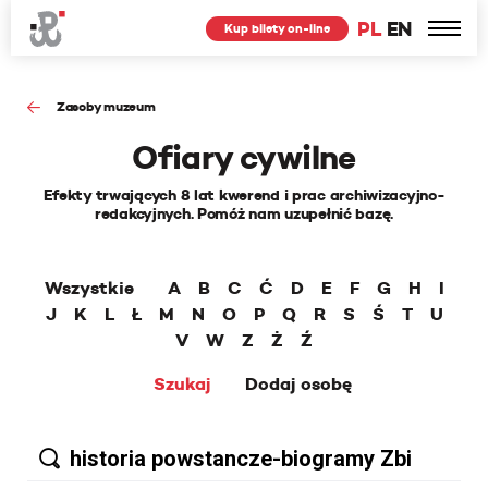
PL
EN
Kup bilety on-line
Zasoby muzeum
Ofiary cywilne
Efekty trwających 8 lat kwerend i prac archiwizacyjno-
redakcyjnych. Pomóż nam uzupełnić bazę.
Wszystkie
A
B
C
Ć
D
E
F
G
H
I
J
K
L
Ł
M
N
O
P
Q
R
S
Ś
T
U
V
W
Z
Ż
Ź
Szukaj
Dodaj osobę