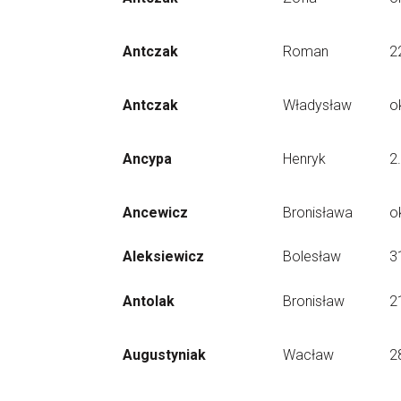
Antczak
Roman
2
Antczak
Władysław
o
Ancypa
Henryk
2
Ancewicz
Bronisława
o
Aleksiewicz
Bolesław
3
Antolak
Bronisław
2
Augustyniak
Wacław
2