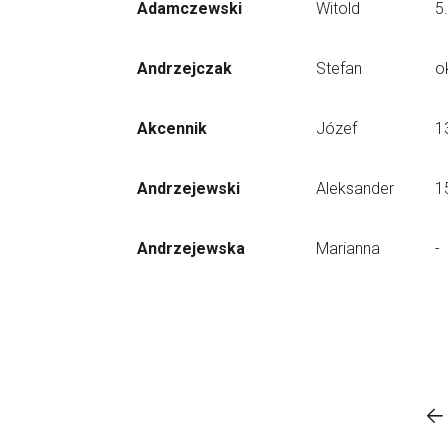
Adamczewski
Witold
5
Andrzejczak
Stefan
o
Akcennik
Józef
1
Andrzejewski
Aleksander
1
Andrzejewska
Marianna
-