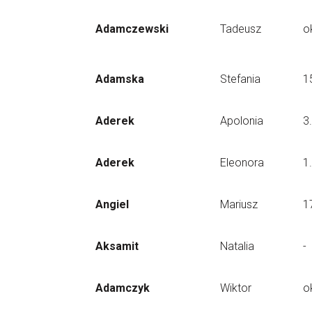
Adamczewski
Tadeusz
o
Adamska
Stefania
1
Aderek
Apolonia
3
Aderek
Eleonora
1
Angiel
Mariusz
1
Aksamit
Natalia
-
Adamczyk
Wiktor
o