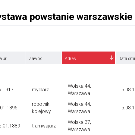
a ur.
Zawód
Adres
Data śmi
Wolska 44,
k.1917
mydlarz
5.08.
Warszawa
robotnik
Wolska 44,
.01.1895
5.08.
kolejowy
Warszawa
Wolska 37,
6.01.1889
tramwajarz
-
Warszawa