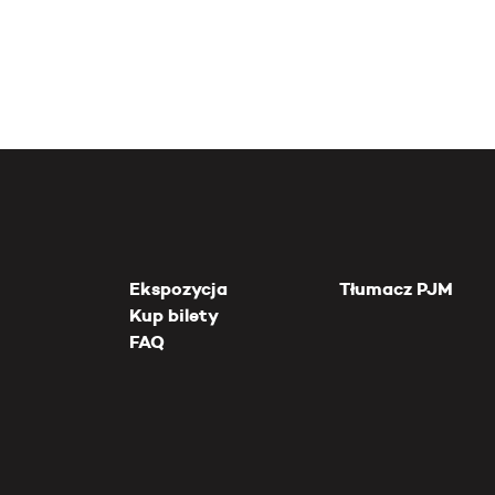
Ekspozycja
Tłumacz PJM
Kup bilety
FAQ