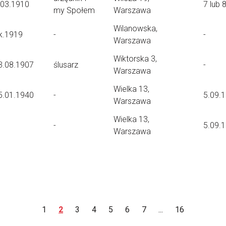
.03.1910
7 lub 
my Społem
Warszawa
Wilanowska,
k.1919
-
-
Warszawa
Wiktorska 3,
3.08.1907
ślusarz
-
Warszawa
Wielka 13,
5.01.1940
-
5.09.
Warszawa
Wielka 13,
-
5.09.
Warszawa
1
2
3
4
5
6
7
...
16