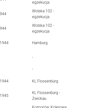
egzekucja
Wolska 102 -
1944
egzekucja
Wolska 102 -
1944
egzekucja
.1944
Hamburg
-
-
.1944
KL Flossenbürg
KL Flossenbürg -
.1945
Zwickau
Komorów, Kolejowa,