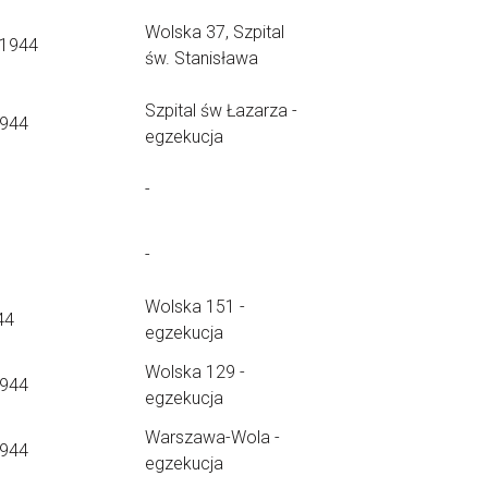
Wolska 37, Szpital
.1944
św. Stanisława
Szpital św Łazarza -
1944
egzekucja
-
-
Wolska 151 -
44
egzekucja
Wolska 129 -
1944
egzekucja
Warszawa-Wola -
1944
egzekucja