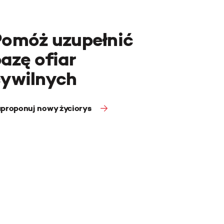
Pomóż uzupełnić
azę ofiar
cywilnych
proponuj nowy życiorys