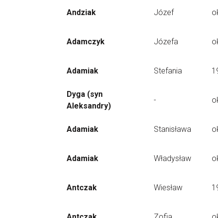
Andziak
Józef
o
Adamczyk
Józefa
o
Adamiak
Stefania
1
Dyga (syn
-
o
Aleksandry)
Adamiak
Stanisława
o
Adamiak
Władysław
o
Antczak
Wiesław
1
Antczak
Zofia
o