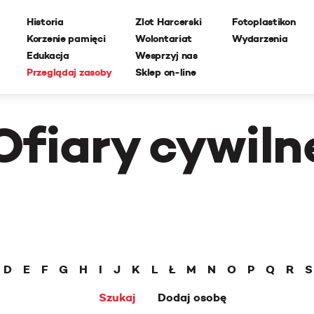
Historia
Zlot Harcerski
Fotoplastikon
Korzenie pamięci
Wolontariat
Wydarzenia
Edukacja
Wesprzyj nas
Przeglądaj zasoby
Sklep on-line
Ofiary cywiln
D
E
F
G
H
I
J
K
L
Ł
M
N
O
P
Q
R
S
Szukaj
Dodaj osobę