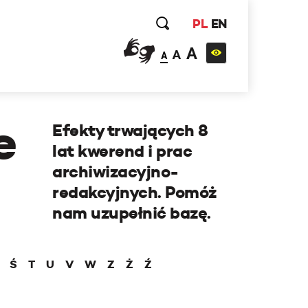
PL
EN
A
A
A
e
Efekty trwających 8
lat kwerend i prac
archiwizacyjno-
redakcyjnych. Pomóż
nam uzupełnić bazę.
Ś
T
U
V
W
Z
Ż
Ź