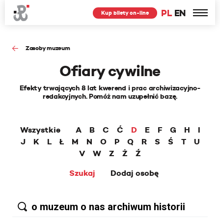
PL
EN
Kup bilety on-line
Zasoby muzeum
Ofiary cywilne
Efekty trwających 8 lat kwerend i prac archiwizacyjno-
redakcyjnych. Pomóż nam uzupełnić bazę.
Wszystkie
A
B
C
Ć
D
E
F
G
H
I
J
K
L
Ł
M
N
O
P
Q
R
S
Ś
T
U
V
W
Z
Ż
Ź
Szukaj
Dodaj osobę