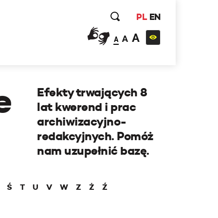
PL
EN
A
A
A
e
Efekty trwających 8
lat kwerend i prac
archiwizacyjno-
redakcyjnych. Pomóż
nam uzupełnić bazę.
Ś
T
U
V
W
Z
Ż
Ź