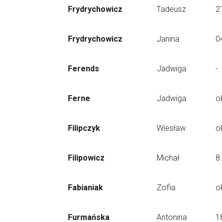
Frydrychowicz
Tadeusz
2
Frydrychowicz
Janina
0
Ferends
Jadwiga
-
Ferne
Jadwiga
o
Filipczyk
Wiesław
o
Filipowicz
Michał
8
Fabianiak
Zofia
o
Furmańska
Antonina
1