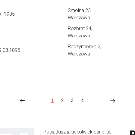
Smolna 23,
k. 1905
-
-
Warszawa
Rozbrat 24,
-
-
Warszawa
Radzymińska 2,
9.08.1895
-
-
Warszawa
1
2
3
4
Posiadasz jakiekolwiek dane lub