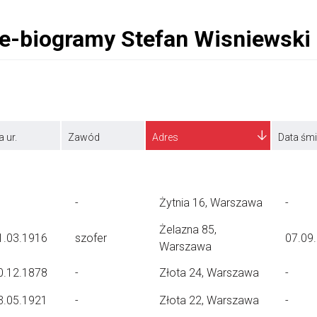
a ur.
Zawód
Adres
Data śmi
-
Żytnia 16, Warszawa
-
Żelazna 85,
1.03.1916
szofer
07.09
Warszawa
0.12.1878
-
Złota 24, Warszawa
-
3.05.1921
-
Złota 22, Warszawa
-