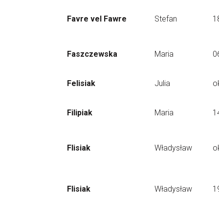
Favre vel Fawre
Stefan
1
Faszczewska
Maria
0
Felisiak
Julia
o
Filipiak
Maria
1
Flisiak
Władysław
o
Flisiak
Władysław
1