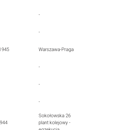
-
-
1945
Warszawa-Praga
-
-
-
Sokołowska 26
1944
plant kolejowy -
egzekucja