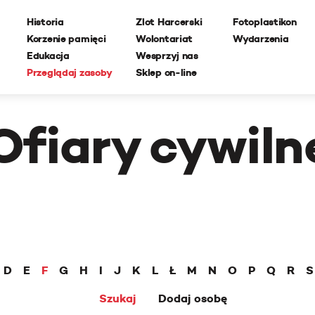
Historia
Zlot Harcerski
Fotoplastikon
Korzenie pamięci
Wolontariat
Wydarzenia
Edukacja
Wesprzyj nas
Przeglądaj zasoby
Sklep on-line
Ofiary cywiln
D
E
F
G
H
I
J
K
L
Ł
M
N
O
P
Q
R
S
Szukaj
Dodaj osobę