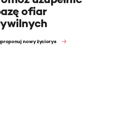
azę ofiar
cywilnych
proponuj nowy życiorys