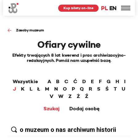
PL
EN
Kup bilety on-line
Zasoby muzeum
Ofiary cywilne
Efekty trwających 8 lat kwerend i prac archiwizacyjno-
redakcyjnych. Pomóż nam uzupełnić bazę.
Wszystkie
A
B
C
Ć
D
E
F
G
H
I
J
K
L
Ł
M
N
O
P
Q
R
S
Ś
T
U
V
W
Z
Ż
Ź
Szukaj
Dodaj osobę