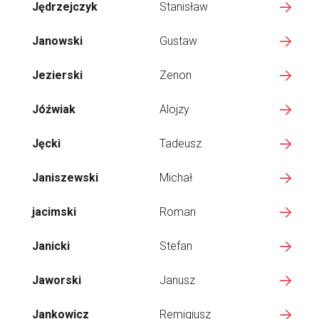
Jędrzejczyk
Stanisław
Janowski
Gustaw
Jezierski
Zenon
Jóźwiak
Alojzy
Jęcki
Tadeusz
Janiszewski
Michał
jacimski
Roman
Janicki
Stefan
Jaworski
Janusz
Jankowicz
Remigiusz