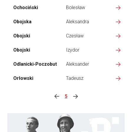
Ochociński
Bolesław
Obojska
Aleksandra
Obojski
Czesław
Obojski
Izydor
Odlanicki-Poczobut
Aleksander
Orłowski
Tadeusz
5