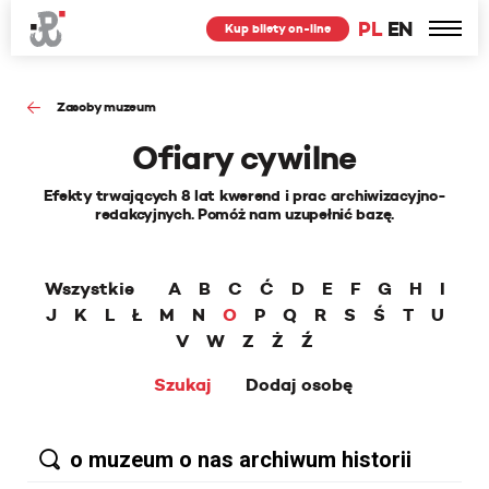
PL
EN
Kup bilety on-line
Zasoby muzeum
Ofiary cywilne
Efekty trwających 8 lat kwerend i prac archiwizacyjno-
redakcyjnych. Pomóż nam uzupełnić bazę.
Wszystkie
A
B
C
Ć
D
E
F
G
H
I
J
K
L
Ł
M
N
O
P
Q
R
S
Ś
T
U
V
W
Z
Ż
Ź
Szukaj
Dodaj osobę