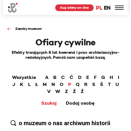
PL
EN
Kup bilety on-line
Zasoby muzeum
Ofiary cywilne
Efekty trwających 8 lat kwerend i prac archiwizacyjno-
redakcyjnych. Pomóż nam uzupełnić bazę.
Wszystkie
A
B
C
Ć
D
E
F
G
H
I
J
K
L
Ł
M
N
O
P
Q
R
S
Ś
T
U
V
W
Z
Ż
Ź
Szukaj
Dodaj osobę