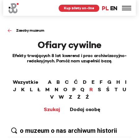
PL
EN
Kup bilety on-line
Zasoby muzeum
Ofiary cywilne
Efekty trwających 8 lat kwerend i prac archiwizacyjno-
redakcyjnych. Pomóż nam uzupełnić bazę.
Wszystkie
A
B
C
Ć
D
E
F
G
H
I
J
K
L
Ł
M
N
O
P
Q
R
S
Ś
T
U
V
W
Z
Ż
Ź
Szukaj
Dodaj osobę