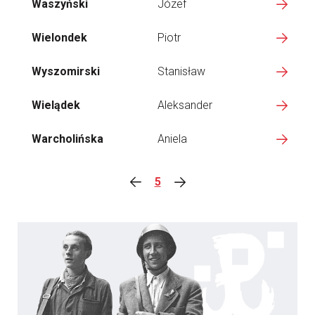
Waszyński
Józef
Wielondek
Piotr
Wyszomirski
Stanisław
Wielądek
Aleksander
Warcholińska
Aniela
5