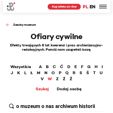
PL
EN
Kup bilety on-line
Zasoby muzeum
Ofiary cywilne
Efekty trwających 8 lat kwerend i prac archiwizacyjno-
redakcyjnych. Pomóż nam uzupełnić bazę.
Wszystkie
A
B
C
Ć
D
E
F
G
H
I
J
K
L
Ł
M
N
O
P
Q
R
S
Ś
T
U
V
W
Z
Ż
Ź
Szukaj
Dodaj osobę