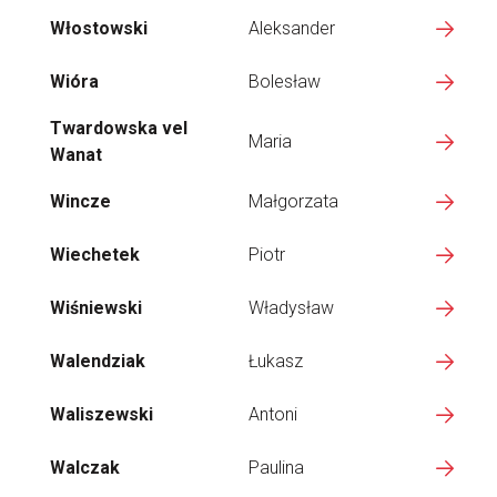
Włostowski
Aleksander
Wióra
Bolesław
Twardowska vel
Maria
Wanat
Wincze
Małgorzata
Wiechetek
Piotr
Wiśniewski
Władysław
Walendziak
Łukasz
Waliszewski
Antoni
Walczak
Paulina