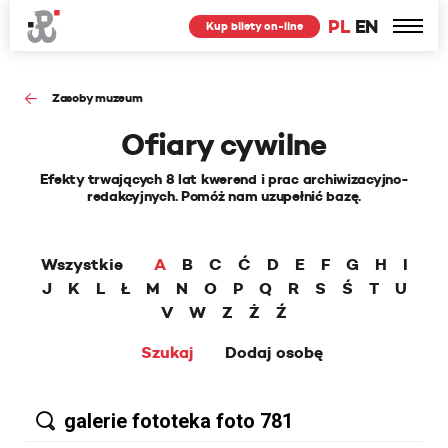
PL
EN
Kup bilety on-line
Zasoby muzeum
Ofiary cywilne
Efekty trwających 8 lat kwerend i prac archiwizacyjno-
redakcyjnych. Pomóż nam uzupełnić bazę.
Wszystkie
A
B
C
Ć
D
E
F
G
H
I
J
K
L
Ł
M
N
O
P
Q
R
S
Ś
T
U
V
W
Z
Ż
Ź
Szukaj
Dodaj osobę