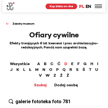
PL
EN
Kup bilety on-line
Zasoby muzeum
Ofiary cywilne
Efekty trwających 8 lat kwerend i prac archiwizacyjno-
redakcyjnych. Pomóż nam uzupełnić bazę.
Wszystkie
A
B
C
Ć
D
E
F
G
H
I
J
K
L
Ł
M
N
O
P
Q
R
S
Ś
T
U
V
W
Z
Ż
Ź
Szukaj
Dodaj osobę