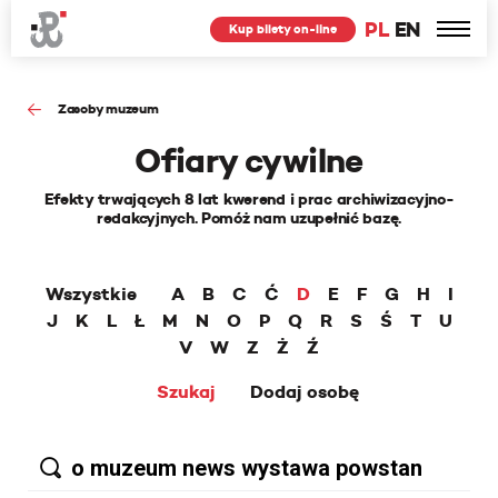
PL
EN
Kup bilety on-line
Zasoby muzeum
Ofiary cywilne
Efekty trwających 8 lat kwerend i prac archiwizacyjno-
redakcyjnych. Pomóż nam uzupełnić bazę.
Wszystkie
A
B
C
Ć
D
E
F
G
H
I
J
K
L
Ł
M
N
O
P
Q
R
S
Ś
T
U
V
W
Z
Ż
Ź
Szukaj
Dodaj osobę