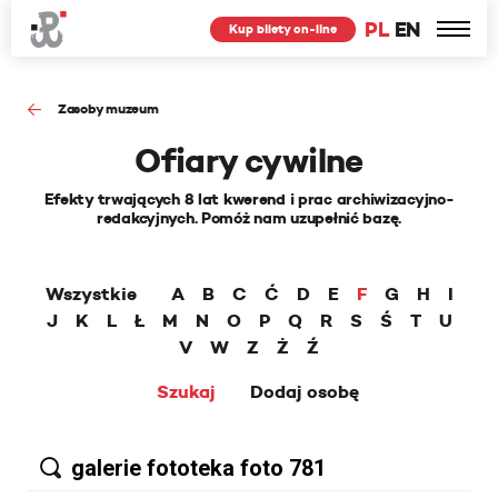
PL
EN
Kup bilety on-line
Zasoby muzeum
Ofiary cywilne
Efekty trwających 8 lat kwerend i prac archiwizacyjno-
redakcyjnych. Pomóż nam uzupełnić bazę.
Wszystkie
A
B
C
Ć
D
E
F
G
H
I
J
K
L
Ł
M
N
O
P
Q
R
S
Ś
T
U
V
W
Z
Ż
Ź
Szukaj
Dodaj osobę