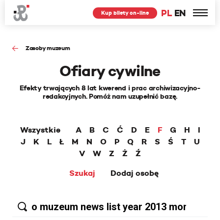
PL
EN
Kup bilety on-line
Zasoby muzeum
Ofiary cywilne
Efekty trwających 8 lat kwerend i prac archiwizacyjno-
redakcyjnych. Pomóż nam uzupełnić bazę.
Wszystkie
A
B
C
Ć
D
E
F
G
H
I
J
K
L
Ł
M
N
O
P
Q
R
S
Ś
T
U
V
W
Z
Ż
Ź
Szukaj
Dodaj osobę