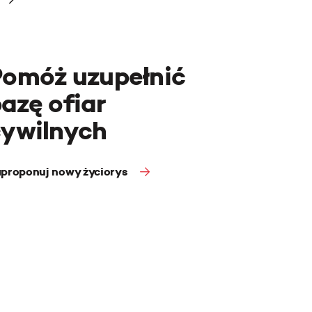
Pomóż uzupełnić
azę ofiar
cywilnych
proponuj nowy życiorys