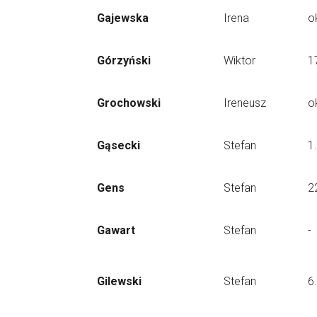
Gajewska
Irena
o
Górzyński
Wiktor
1
Grochowski
Ireneusz
o
Gąsecki
Stefan
1
Gens
Stefan
2
Gawart
Stefan
-
Gilewski
Stefan
6