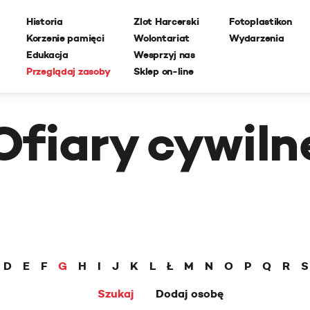
Historia
Zlot Harcerski
Fotoplastikon
Korzenie pamięci
Wolontariat
Wydarzenia
Edukacja
Wesprzyj nas
Przeglądaj zasoby
Sklep on-line
Ofiary cywiln
D
E
F
G
H
I
J
K
L
Ł
M
N
O
P
Q
R
S
Szukaj
Dodaj osobę