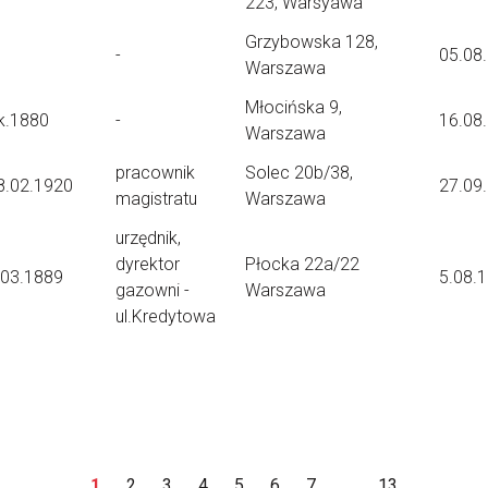
223, Warsyawa
Grzybowska 128,
-
05.08
Warszawa
Młocińska 9,
k.1880
-
16.08
Warszawa
pracownik
Solec 20b/38,
8.02.1920
27.09
magistratu
Warszawa
urzędnik,
dyrektor
Płocka 22a/22
.03.1889
5.08.
gazowni -
Warszawa
ul.Kredytowa
1
2
3
4
5
6
7
...
13