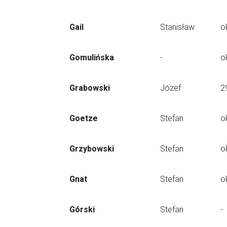
Gail
Stanisław
o
Gomulińska
-
o
Grabowski
Józef
2
Goetze
Stefan
o
Grzybowski
Stefan
o
Gnat
Stefan
o
Górski
Stefan
-