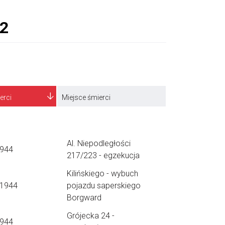
erci
Miejsce śmierci
Al. Niepodległości
1944
217/223 - egzekucja
Kilińskiego - wybuch
.1944
pojazdu saperskiego
Borgward
Grójecka 24 -
1944