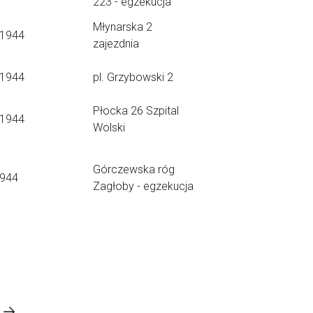
223 - egzekucja
Młynarska 2
.1944
zajezdnia
.1944
pl. Grzybowski 2
Płocka 26 Szpital
.1944
Wolski
Górczewska róg
1944
Zagłoby - egzekucja