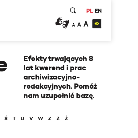
PL
EN
A
A
A
e
Efekty trwających 8
lat kwerend i prac
archiwizacyjno-
redakcyjnych. Pomóż
nam uzupełnić bazę.
Ś
T
U
V
W
Z
Ż
Ź