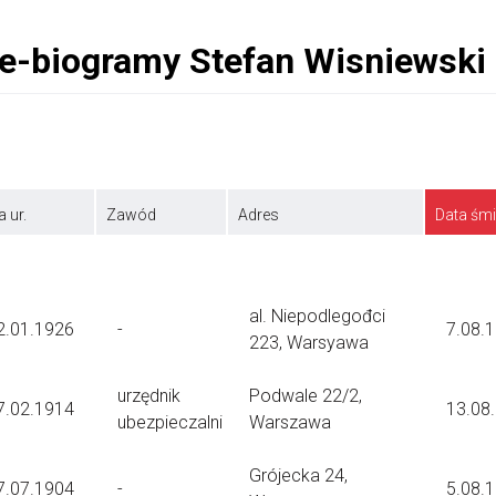
a ur.
Zawód
Adres
Data śmi
al. Niepodlegođci
2.01.1926
-
7.08.
223, Warsyawa
urzędnik
Podwale 22/2,
7.02.1914
13.08
ubezpieczalni
Warszawa
Grójecka 24,
7.07.1904
-
5.08.