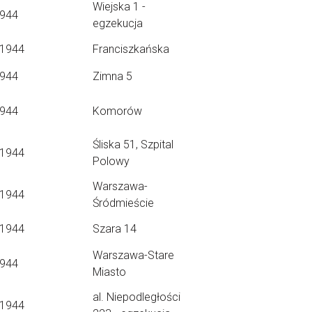
Wiejska 1 -
1944
egzekucja
.1944
Franciszkańska
1944
Zimna 5
1944
Komorów
Śliska 51, Szpital
.1944
Polowy
Warszawa-
.1944
Śródmieście
.1944
Szara 14
Warszawa-Stare
1944
Miasto
al. Niepodległości
.1944