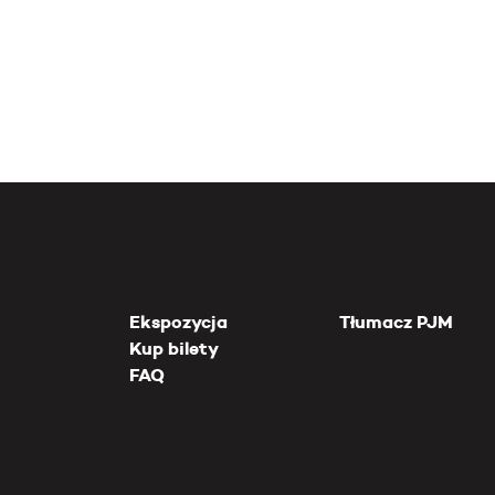
Ekspozycja
Tłumacz PJM
Kup bilety
FAQ