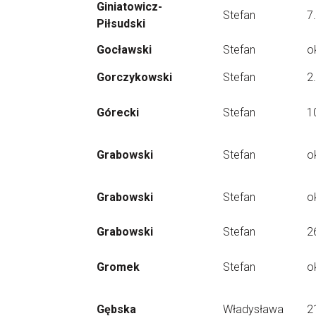
Giniatowicz-
Stefan
7
Piłsudski
Gocławski
Stefan
o
Gorczykowski
Stefan
2
Górecki
Stefan
1
Grabowski
Stefan
o
Grabowski
Stefan
o
Grabowski
Stefan
2
Gromek
Stefan
o
Gębska
Władysława
2