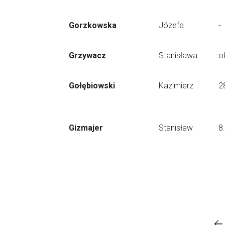
Gorzkowska
Józefa
-
Grzywacz
Stanisława
o
Gołębiowski
Kazimierz
2
Gizmajer
Stanisław
8