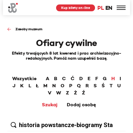
PL
EN
Kup bilety on-line
Zasoby muzeum
Ofiary cywilne
Efekty trwających 8 lat kwerend i prac archiwizacyjno-
redakcyjnych. Pomóż nam uzupełnić bazę.
Wszystkie
A
B
C
Ć
D
E
F
G
H
I
J
K
L
Ł
M
N
O
P
Q
R
S
Ś
T
U
V
W
Z
Ż
Ź
Szukaj
Dodaj osobę