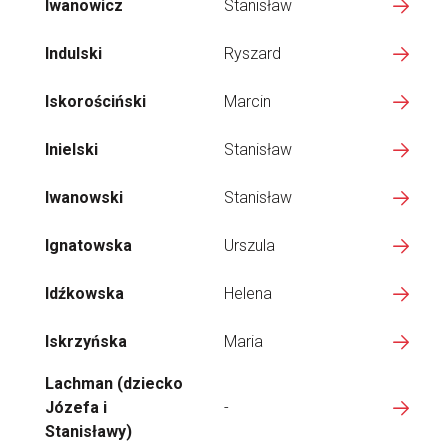
Iwanowicz
Stanisław
Indulski
Ryszard
Iskorościński
Marcin
Inielski
Stanisław
Iwanowski
Stanisław
Ignatowska
Urszula
Idźkowska
Helena
Iskrzyńska
Maria
Lachman (dziecko
Józefa i
-
Stanisławy)