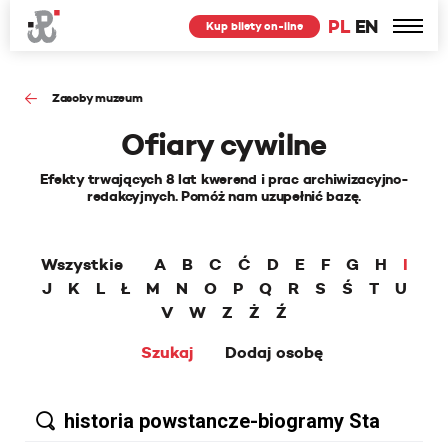
PL
EN
Kup bilety on-line
Zasoby muzeum
Ofiary cywilne
Efekty trwających 8 lat kwerend i prac archiwizacyjno-
redakcyjnych. Pomóż nam uzupełnić bazę.
Wszystkie
A
B
C
Ć
D
E
F
G
H
I
J
K
L
Ł
M
N
O
P
Q
R
S
Ś
T
U
V
W
Z
Ż
Ź
Szukaj
Dodaj osobę