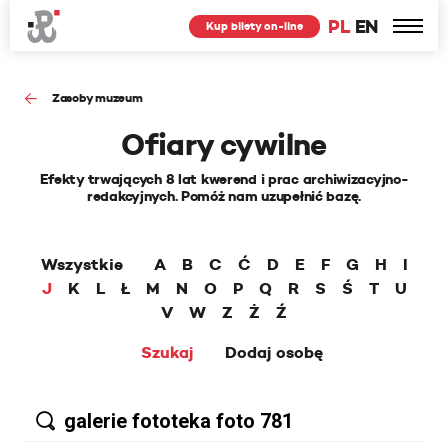
PL
EN
Kup bilety on-line
Zasoby muzeum
Ofiary cywilne
Efekty trwających 8 lat kwerend i prac archiwizacyjno-
redakcyjnych. Pomóż nam uzupełnić bazę.
Wszystkie
A
B
C
Ć
D
E
F
G
H
I
J
K
L
Ł
M
N
O
P
Q
R
S
Ś
T
U
V
W
Z
Ż
Ź
Szukaj
Dodaj osobę