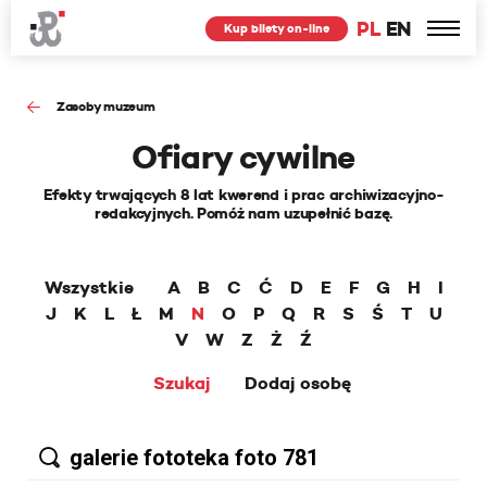
PL
EN
Kup bilety on-line
Zasoby muzeum
Ofiary cywilne
Efekty trwających 8 lat kwerend i prac archiwizacyjno-
redakcyjnych. Pomóż nam uzupełnić bazę.
Wszystkie
A
B
C
Ć
D
E
F
G
H
I
J
K
L
Ł
M
N
O
P
Q
R
S
Ś
T
U
V
W
Z
Ż
Ź
Szukaj
Dodaj osobę