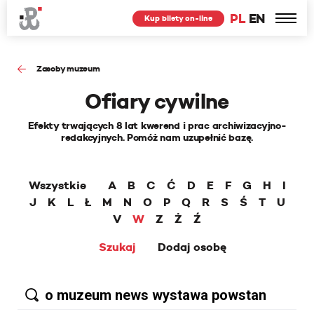
PL
EN
Kup bilety on-line
Zasoby muzeum
Ofiary cywilne
Efekty trwających 8 lat kwerend i prac archiwizacyjno-
redakcyjnych. Pomóż nam uzupełnić bazę.
Wszystkie
A
B
C
Ć
D
E
F
G
H
I
J
K
L
Ł
M
N
O
P
Q
R
S
Ś
T
U
V
W
Z
Ż
Ź
Szukaj
Dodaj osobę