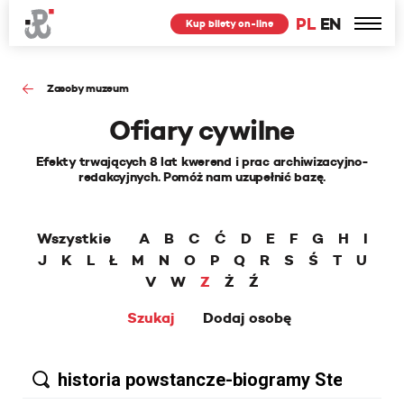
PL
EN
Kup bilety on-line
Zasoby muzeum
Ofiary cywilne
Efekty trwających 8 lat kwerend i prac archiwizacyjno-
redakcyjnych. Pomóż nam uzupełnić bazę.
Wszystkie
A
B
C
Ć
D
E
F
G
H
I
J
K
L
Ł
M
N
O
P
Q
R
S
Ś
T
U
V
W
Z
Ż
Ź
Szukaj
Dodaj osobę