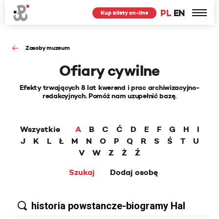
PL
EN
Kup bilety on-line
Zasoby muzeum
Ofiary cywilne
Efekty trwających 8 lat kwerend i prac archiwizacyjno-
redakcyjnych. Pomóż nam uzupełnić bazę.
Wszystkie
A
B
C
Ć
D
E
F
G
H
I
J
K
L
Ł
M
N
O
P
Q
R
S
Ś
T
U
V
W
Z
Ż
Ź
Szukaj
Dodaj osobę