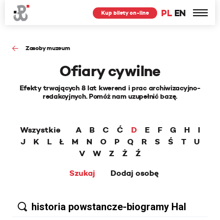
PL
EN
Kup bilety on-line
Zasoby muzeum
Ofiary cywilne
Efekty trwających 8 lat kwerend i prac archiwizacyjno-
redakcyjnych. Pomóż nam uzupełnić bazę.
Wszystkie
A
B
C
Ć
D
E
F
G
H
I
J
K
L
Ł
M
N
O
P
Q
R
S
Ś
T
U
V
W
Z
Ż
Ź
Szukaj
Dodaj osobę