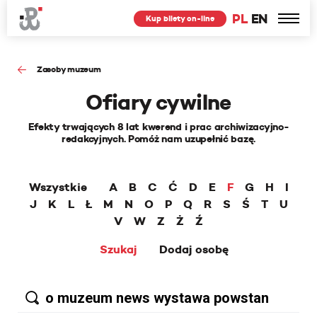
PL
EN
Kup bilety on-line
Zasoby muzeum
Ofiary cywilne
Efekty trwających 8 lat kwerend i prac archiwizacyjno-
redakcyjnych. Pomóż nam uzupełnić bazę.
Wszystkie
A
B
C
Ć
D
E
F
G
H
I
J
K
L
Ł
M
N
O
P
Q
R
S
Ś
T
U
V
W
Z
Ż
Ź
Szukaj
Dodaj osobę