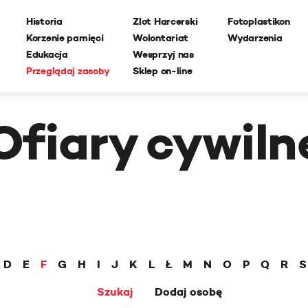
Historia
Zlot Harcerski
Fotoplastikon
Korzenie pamięci
Wolontariat
Wydarzenia
Edukacja
Wesprzyj nas
Przeglądaj zasoby
Sklep on-line
Ofiary cywiln
D
E
F
G
H
I
J
K
L
Ł
M
N
O
P
Q
R
S
Szukaj
Dodaj osobę