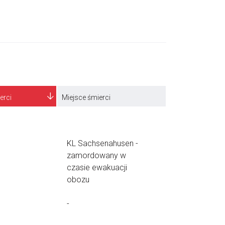
erci
Miejsce śmierci
KL Sachsenahusen -
zamordowany w
czasie ewakuacji
obozu
-