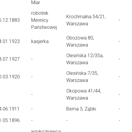
Miar
robotnik
Krochmalna 54/21,
5.12.1883
Mennicy
-
Warszawa
Państwowej
Obozowa 80,
4.01.1923
kasjerka
-
Warszawa
Olesińska 12/35a,
8.07.1927
-
-
Warszawa
Olesińska 7/35,
0.03.1920
-
-
Warszawa
Okopowa 41/44,
-
-
Warszawa
4.06.1911
-
Bema 3, Ząbki
-
1.05.1896
-
-
-
językoznawca,