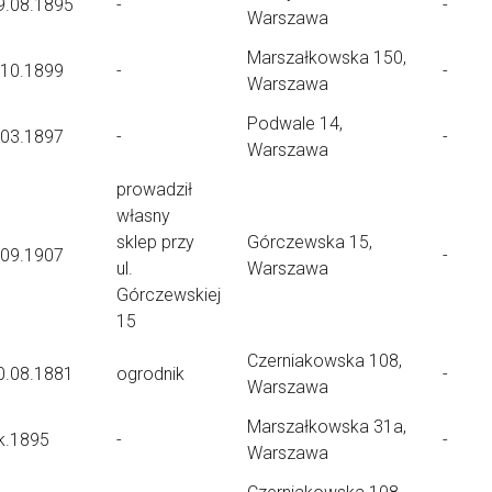
9.08.1895
-
-
Warszawa
Marszałkowska 150,
.10.1899
-
-
Warszawa
Podwale 14,
.03.1897
-
-
Warszawa
prowadził
własny
sklep przy
Górczewska 15,
.09.1907
-
ul.
Warszawa
Górczewskiej
15
Czerniakowska 108,
0.08.1881
ogrodnik
-
Warszawa
Marszałkowska 31a,
k.1895
-
-
Warszawa