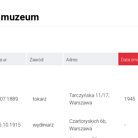
a ur.
Zawód
Adres
Data śmi
Tarczyńska 11/17,
.07.1889
tokarz
1945
Warszawa
Czartoryskich 6b,
5.10.1915
wędliniarz
-
Warszawa