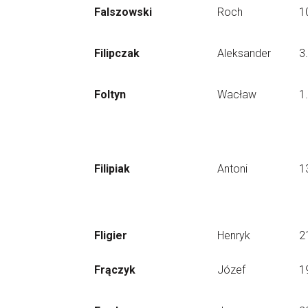
Falszowski
Roch
1
Filipczak
Aleksander
3
Foltyn
Wacław
1
Filipiak
Antoni
1
Fligier
Henryk
2
Frączyk
Józef
1