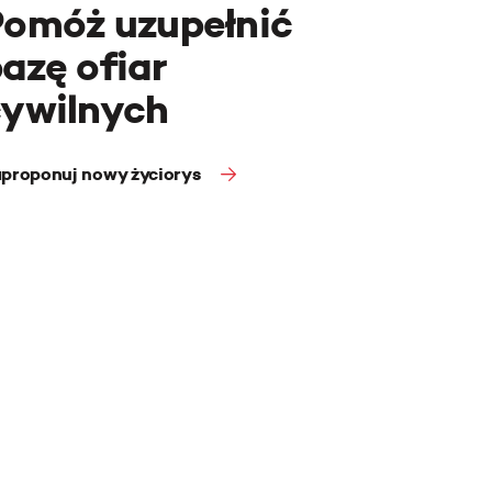
Pomóż uzupełnić
azę ofiar
cywilnych
proponuj nowy życiorys