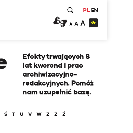
PL
EN
A
A
A
e
Efekty trwających 8
lat kwerend i prac
archiwizacyjno-
redakcyjnych. Pomóż
nam uzupełnić bazę.
Ś
T
U
V
W
Z
Ż
Ź