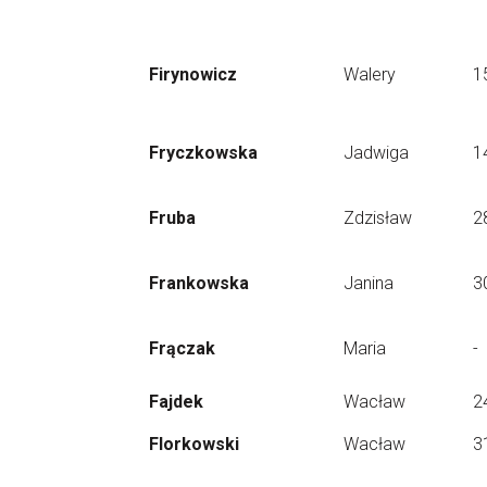
Firynowicz
Walery
1
Fryczkowska
Jadwiga
1
Fruba
Zdzisław
2
Frankowska
Janina
3
Frączak
Maria
-
Fajdek
Wacław
2
Florkowski
Wacław
3