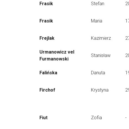
Frasik
Stefan
2
Frasik
Maria
1
Frejlak
Kazimierz
2
Urmanowicz vel
Stanisław
2
Furmanowski
Falińska
Danuta
1
Firchof
Krystyna
2
Fiut
Zofia
-