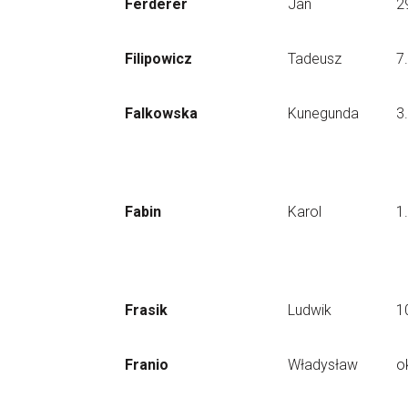
Ferderer
Jan
2
Filipowicz
Tadeusz
7
Falkowska
Kunegunda
3
Fabin
Karol
1
Frasik
Ludwik
1
Franio
Władysław
o