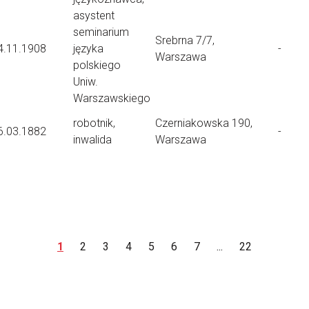
asystent
seminarium
Srebrna 7/7,
4.11.1908
języka
-
Warszawa
polskiego
Uniw.
Warszawskiego
robotnik,
Czerniakowska 190,
6.03.1882
-
inwalida
Warszawa
1
2
3
4
5
6
7
...
22