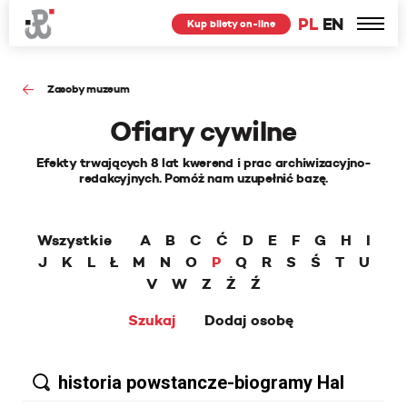
PL
EN
Kup bilety on-line
Zasoby muzeum
Ofiary cywilne
Efekty trwających 8 lat kwerend i prac archiwizacyjno-
redakcyjnych. Pomóż nam uzupełnić bazę.
Wszystkie
A
B
C
Ć
D
E
F
G
H
I
J
K
L
Ł
M
N
O
P
Q
R
S
Ś
T
U
V
W
Z
Ż
Ź
Szukaj
Dodaj osobę