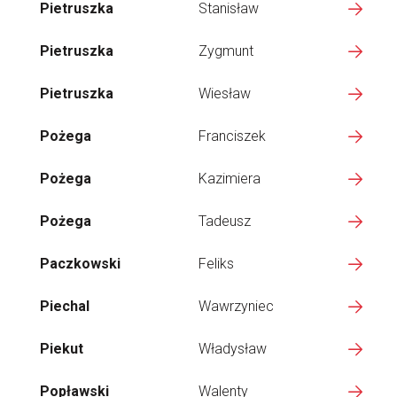
Pietruszka
Stanisław
Pietruszka
Zygmunt
Pietruszka
Wiesław
Pożega
Franciszek
Pożega
Kazimiera
Pożega
Tadeusz
Paczkowski
Feliks
Piechal
Wawrzyniec
Piekut
Władysław
Popławski
Walenty