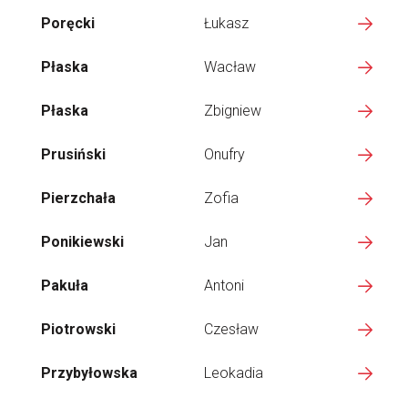
Poręcki
Łukasz
Płaska
Wacław
Płaska
Zbigniew
Prusiński
Onufry
Pierzchała
Zofia
Ponikiewski
Jan
Pakuła
Antoni
Piotrowski
Czesław
Przybyłowska
Leokadia