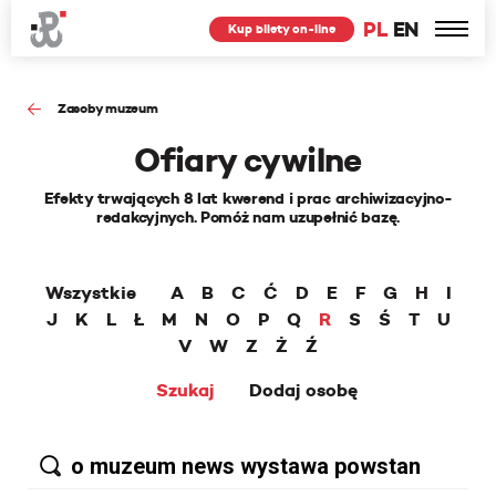
PL
EN
Kup bilety on-line
Zasoby muzeum
Ofiary cywilne
Efekty trwających 8 lat kwerend i prac archiwizacyjno-
redakcyjnych. Pomóż nam uzupełnić bazę.
Wszystkie
A
B
C
Ć
D
E
F
G
H
I
J
K
L
Ł
M
N
O
P
Q
R
S
Ś
T
U
V
W
Z
Ż
Ź
Szukaj
Dodaj osobę