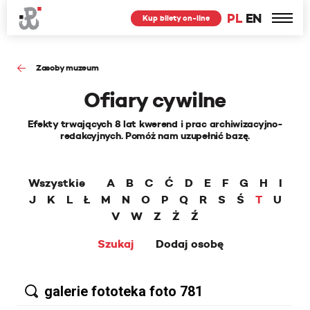
PL
EN
Kup bilety on-line
Zasoby muzeum
Ofiary cywilne
Efekty trwających 8 lat kwerend i prac archiwizacyjno-
redakcyjnych. Pomóż nam uzupełnić bazę.
Wszystkie
A
B
C
Ć
D
E
F
G
H
I
J
K
L
Ł
M
N
O
P
Q
R
S
Ś
T
U
V
W
Z
Ż
Ź
Szukaj
Dodaj osobę