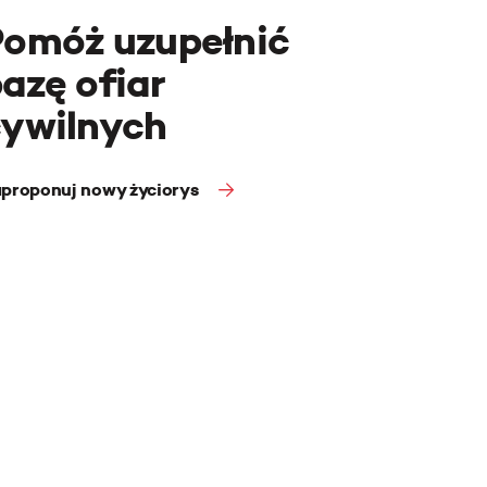
Pomóż uzupełnić
azę ofiar
cywilnych
proponuj nowy życiorys