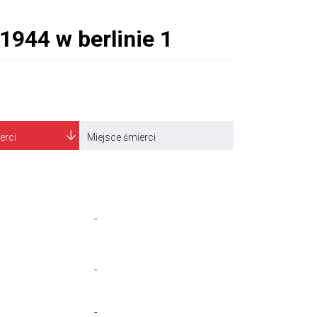
erci
Miejsce śmierci
-
-
-