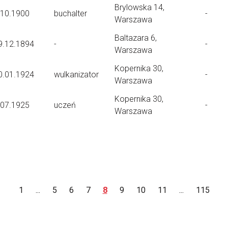
Brylowska 14,
.10.1900
buchalter
-
Warszawa
Baltazara 6,
9.12.1894
-
-
Warszawa
Kopernika 30,
0.01.1924
wulkanizator
-
Warszawa
Kopernika 30,
.07.1925
uczeń
-
Warszawa
1
...
5
6
7
8
9
10
11
...
115