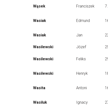
Wąsek
Franciszek
7
Wasiak
Edmund
1
Wasiak
Jan
2
Wasilewski
Józef
2
Wasilewski
Feliks
2
Wasilewski
Henryk
1
Wasita
Antoni
1
Wasiluk
Ignacy
2