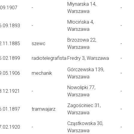
Młynarska 14,
.09.1907
-
-
Warszawa
Młocińska 4,
6.09.1893
-
-
Warszawa
Brzozowa 22,
2.11.1885
szewc
-
Warszawa
5.02.1899
radiotelegrafista
Fredry 3, Warszawa
-
Górczewska 139,
9.05.1906
mechanik
-
Warszawa
Nowolipki 77,
8.12.1921
-
-
Warszawa
Zagościniec 31,
6.01.1897
tramwajarz
-
Warszawa
Cząstkowska 30,
7.02.1920
-
-
Warszawa