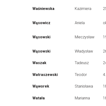
Waśniewska
Kazimiera
2
Wąsowicz
Aniela
o
Wąsowski
Mieczysław
1
Wąsowski
Władysław
2
Waszak
Tadeusz
2
Watraszewski
Teodor
4
Wąworek
Stanisława
1
Watała
Marianna
1