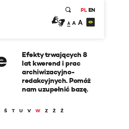
PL
EN
A
A
A
e
Efekty trwających 8
lat kwerend i prac
archiwizacyjno-
redakcyjnych. Pomóż
nam uzupełnić bazę.
Ś
T
U
V
W
Z
Ż
Ź