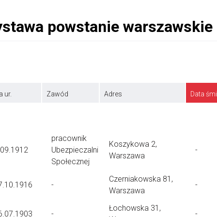
a ur.
Zawód
Adres
Data śmi
pracownik
Koszykowa 2,
.09.1912
Ubezpieczalni
-
Warszawa
Społecznej
Czerniakowska 81,
7.10.1916
-
-
Warszawa
Łochowska 31,
6.07.1903
-
-