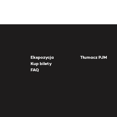
Ekspozycja
Tłumacz PJM
Kup bilety
FAQ