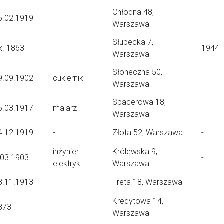
Chłodna 48,
5.02.1919
-
-
Warszawa
Słupecka 7,
k. 1863
-
1944
Warszawa
Słoneczna 50,
9.09.1902
cukiernik
-
Warszawa
Spacerowa 18,
6.03.1917
malarz
-
Warszawa
4.12.1919
-
Złota 52, Warszawa
-
inżynier
Królewska 9,
.03.1903
-
elektryk
Warszawa
8.11.1913
-
Freta 18, Warszawa
-
Kredytowa 14,
873
-
-
Warszawa