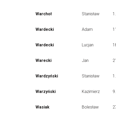
Warchoł
Stanisław
1
Wardecki
Adam
1
Wardecki
Lucjan
1
Warecki
Jan
2
Wardzyński
Stanisław
1
Warzyński
Kazimierz
9
Wasiak
Bolesław
2