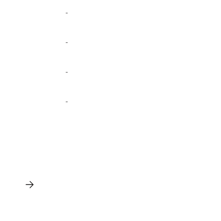
-
-
-
-