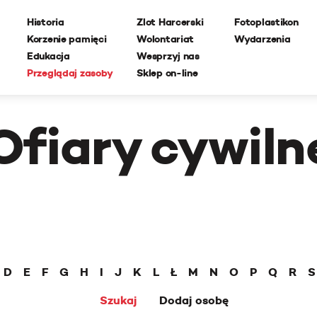
Historia
Zlot Harcerski
Fotoplastikon
Korzenie pamięci
Wolontariat
Wydarzenia
Edukacja
Wesprzyj nas
Przeglądaj zasoby
Sklep on-line
Ofiary cywiln
D
E
F
G
H
I
J
K
L
Ł
M
N
O
P
Q
R
S
Szukaj
Dodaj osobę