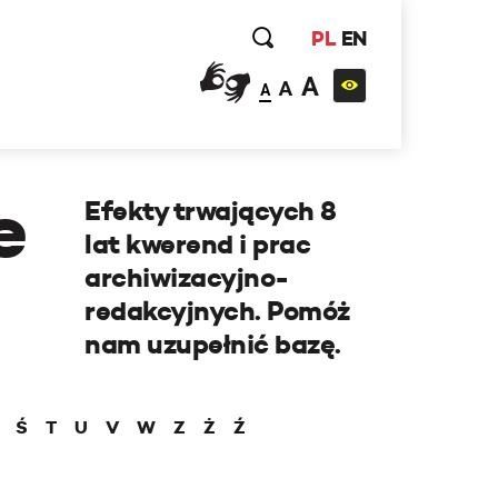
PL
EN
A
A
A
e
Efekty trwających 8
lat kwerend i prac
archiwizacyjno-
redakcyjnych. Pomóż
nam uzupełnić bazę.
Ś
T
U
V
W
Z
Ż
Ź