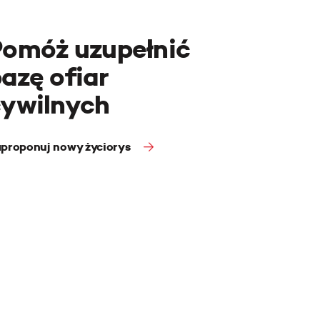
Pomóż uzupełnić
azę ofiar
cywilnych
proponuj nowy życiorys