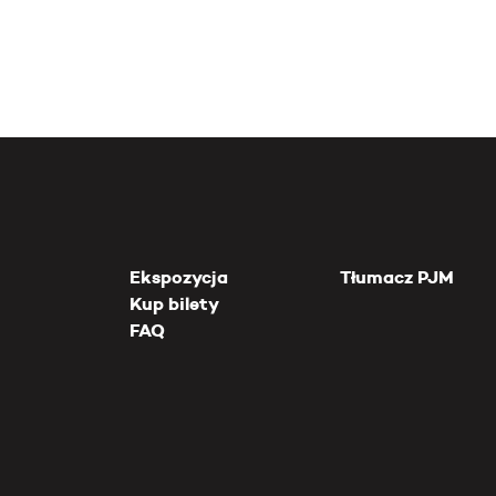
Ekspozycja
Tłumacz PJM
Kup bilety
FAQ