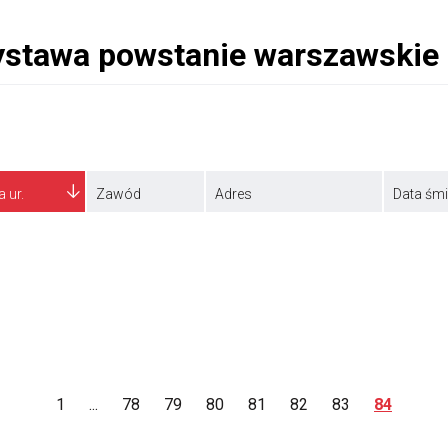
a ur.
Zawód
Adres
Data śmi
1
...
78
79
80
81
82
83
84