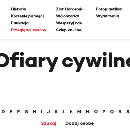
Historia
Zlot Harcerski
Fotoplastikon
Korzenie pamięci
Wolontariat
Wydarzenia
Edukacja
Wesprzyj nas
Przeglądaj zasoby
Sklep on-line
Ofiary cywiln
D
E
F
G
H
I
J
K
L
Ł
M
N
O
P
Q
R
S
Szukaj
Dodaj osobę