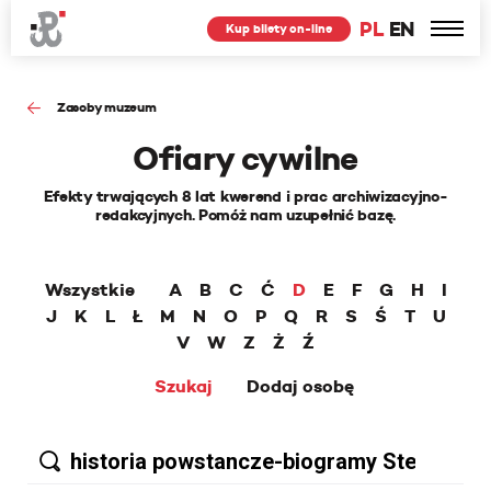
PL
EN
Kup bilety on-line
Zasoby muzeum
Ofiary cywilne
Efekty trwających 8 lat kwerend i prac archiwizacyjno-
redakcyjnych. Pomóż nam uzupełnić bazę.
Wszystkie
A
B
C
Ć
D
E
F
G
H
I
J
K
L
Ł
M
N
O
P
Q
R
S
Ś
T
U
V
W
Z
Ż
Ź
Szukaj
Dodaj osobę