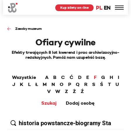
PL
EN
Kup bilety on-line
Zasoby muzeum
Ofiary cywilne
Efekty trwających 8 lat kwerend i prac archiwizacyjno-
redakcyjnych. Pomóż nam uzupełnić bazę.
Wszystkie
A
B
C
Ć
D
E
F
G
H
I
J
K
L
Ł
M
N
O
P
Q
R
S
Ś
T
U
V
W
Z
Ż
Ź
Szukaj
Dodaj osobę