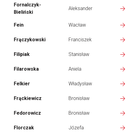
Fornalczyk-
Aleksander
Bieliński
Fein
Wacław
Frączykowski
Franciszek
Filipiak
Stanisław
Filarowska
Aniela
Felkier
Władysław
Frąckiewicz
Bronisław
Fedorowicz
Bronisław
Florczak
Józefa