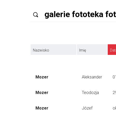
Nazwisko
Imię
Dat
Mozer
Aleksander
0
Mozer
Teodozja
2
Mozer
Józef
o