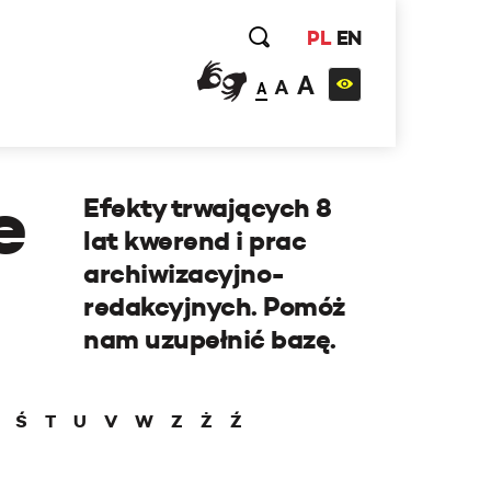
PL
EN
A
A
A
e
Efekty trwających 8
lat kwerend i prac
archiwizacyjno-
redakcyjnych. Pomóż
nam uzupełnić bazę.
Ś
T
U
V
W
Z
Ż
Ź