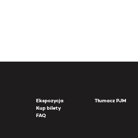
Ekspozycja
Tłumacz PJM
Kup bilety
FAQ