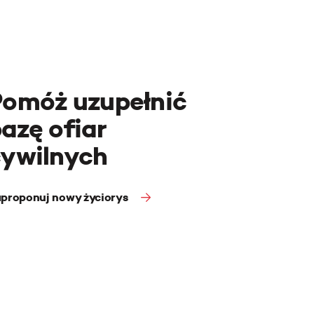
Pomóż uzupełnić
azę ofiar
cywilnych
proponuj nowy życiorys