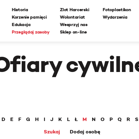
Historia
Zlot Harcerski
Fotoplastikon
Korzenie pamięci
Wolontariat
Wydarzenia
Edukacja
Wesprzyj nas
Przeglądaj zasoby
Sklep on-line
Ofiary cywiln
D
E
F
G
H
I
J
K
L
Ł
M
N
O
P
Q
R
S
Szukaj
Dodaj osobę