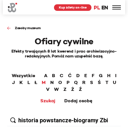
PL
EN
Kup bilety on-line
Zasoby muzeum
Ofiary cywilne
Efekty trwających 8 lat kwerend i prac archiwizacyjno-
redakcyjnych. Pomóż nam uzupełnić bazę.
Wszystkie
A
B
C
Ć
D
E
F
G
H
I
J
K
L
Ł
M
N
O
P
Q
R
S
Ś
T
U
V
W
Z
Ż
Ź
Szukaj
Dodaj osobę